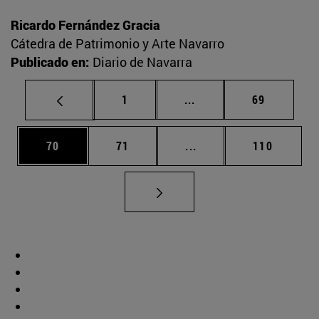
Ricardo Fernández Gracia
Cátedra de Patrimonio y Arte Navarro
Publicado en:
Diario de Navarra
Página
Páginas intermedias Us
Página
1
...
69
Página
Página
Páginas intermedias U
Página
70
71
...
110