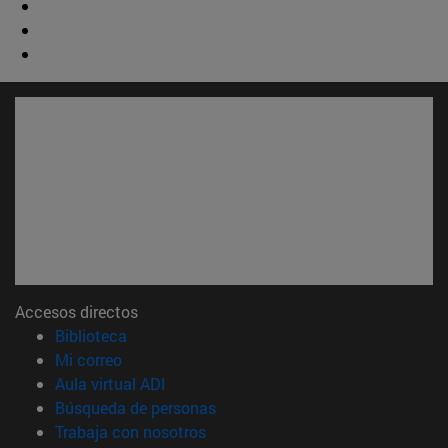
Accesos directos
(abre en nueva ventana)
Biblioteca
(abre en nueva ventana)
Mi correo
(abre en nueva ventana)
Aula virtual ADI
(abre en nueva ventana)
Búsqueda de personas
(abre en nueva ventana)
Trabaja con nosotros