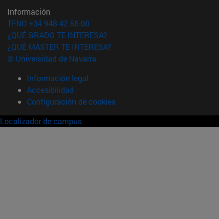
Información
TFNO +34 948 42 56 00
¿QUÉ GRADO TE INTERESA?
¿QUÉ MÁSTER TE INTERESA?
© Universidad de Navarra
Información legal
Accesibilidad
Configuración de cookies
Localizador de campus