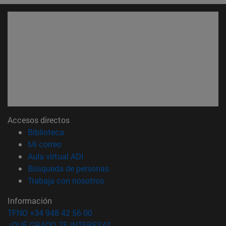
Accesos directos
(abre en nueva ventana)
Biblioteca
(abre en nueva ventana)
Mi correo
(abre en nueva ventana)
Aula virtual ADI
(abre en nueva ventana)
Búsqueda de personas
(abre en nueva ventana)
Trabaja con nosotros
Información
TFNO +34 948 42 56 00
¿QUÉ GRADO TE INTERESA?