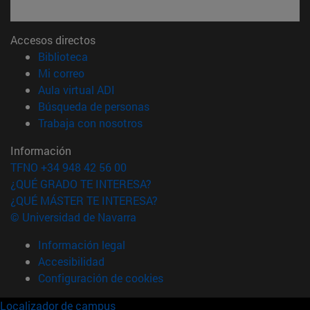
Accesos directos
(abre en nueva ventana)
Biblioteca
(abre en nueva ventana)
Mi correo
(abre en nueva ventana)
Aula virtual ADI
(abre en nueva ventana)
Búsqueda de personas
(abre en nueva ventana)
Trabaja con nosotros
Información
TFNO +34 948 42 56 00
¿QUÉ GRADO TE INTERESA?
¿QUÉ MÁSTER TE INTERESA?
© Universidad de Navarra
Información legal
Accesibilidad
Configuración de cookies
Localizador de campus