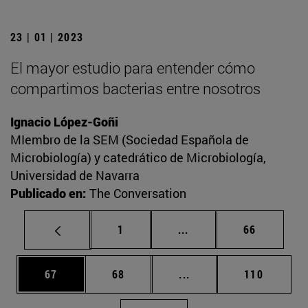
23 | 01 | 2023
El mayor estudio para entender cómo
compartimos bacterias entre nosotros
Ignacio López-Goñi
MIembro de la SEM (Sociedad Española de
Microbiología) y catedrático de Microbiología,
Universidad de Navarra
Publicado en:
The Conversation
Página
Páginas intermedias Us
Página
1
...
66
Página
Página
Páginas intermedias U
Página
67
68
...
110