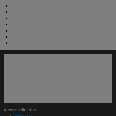
Accesos directos
(abre en nueva ventana)
Biblioteca