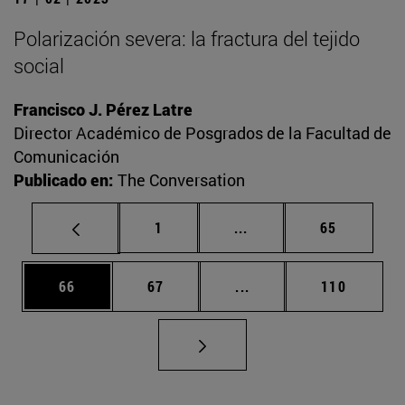
Polarización severa: la fractura del tejido
social
Francisco J. Pérez Latre
Director Académico de Posgrados de la Facultad de
Comunicación
Publicado en:
The Conversation
Página
Páginas intermedias Us
Página
1
...
65
Página
Página
Páginas intermedias U
Página
66
67
...
110