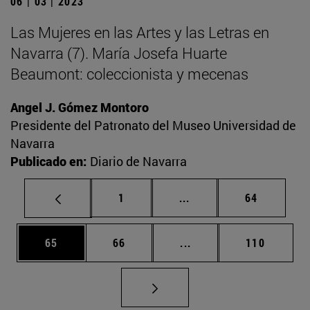
06 | 03 | 2023
Las Mujeres en las Artes y las Letras en
Navarra (7). María Josefa Huarte
Beaumont: coleccionista y mecenas
Angel J. Gómez Montoro
Presidente del Patronato del Museo Universidad de
Navarra
Publicado en:
Diario de Navarra
Página
Páginas intermedias Us
Página
1
...
64
Página
Página
Páginas intermedias U
Página
65
66
...
110