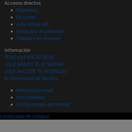
Accesos directos
(abre en nueva ventana)
Biblioteca
(abre en nueva ventana)
Mi correo
(abre en nueva ventana)
Aula virtual ADI
(abre en nueva ventana)
Búsqueda de personas
(abre en nueva ventana)
Trabaja con nosotros
Información
TFNO +34 948 42 56 00
¿QUÉ GRADO TE INTERESA?
¿QUÉ MÁSTER TE INTERESA?
© Universidad de Navarra
Información legal
Accesibilidad
Configuración de cookies
Localizador de campus