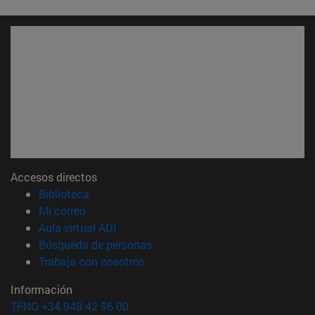
Accesos directos
(abre en nueva ventana)
Biblioteca
(abre en nueva ventana)
Mi correo
(abre en nueva ventana)
Aula virtual ADI
(abre en nueva ventana)
Búsqueda de personas
(abre en nueva ventana)
Trabaja con nosotros
Información
TFNO +34 948 42 56 00