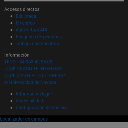
Accesos directos
(abre en nueva ventana)
Biblioteca
(abre en nueva ventana)
Mi correo
(abre en nueva ventana)
Aula virtual ADI
(abre en nueva ventana)
Búsqueda de personas
(abre en nueva ventana)
Trabaja con nosotros
Información
TFNO +34 948 42 56 00
¿QUÉ GRADO TE INTERESA?
¿QUÉ MÁSTER TE INTERESA?
© Universidad de Navarra
Información legal
Accesibilidad
Configuración de cookies
Localizador de campus