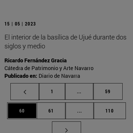
15 | 05 | 2023
El interior de la basílica de Ujué durante dos
siglos y medio
Ricardo Fernández Gracia
Cátedra de Patrimonio y Arte Navarro
Publicado en:
Diario de Navarra
Página
Páginas intermedias Us
Página
1
...
59
Página
Página
Páginas intermedias U
Página
60
61
...
110