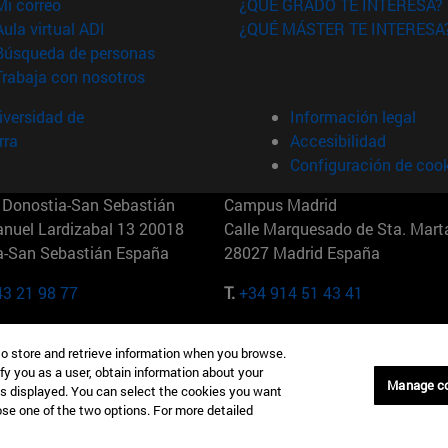
(abre en nueva ventana)
Mi correo
¿QUÉ GRADO TE INTERESA?
(abre en nueva ventana)
Aula virtual ADI
¿QUÉ MÁSTER TE INTERESA
(abre en nueva ventana)
Búsqueda de personas
(abre en nueva ventana)
Trabaja con nosotros
versidad de
Información legal
rra
Accesibilidad
Configuración de coo
Donostia-San Sebastián
Campus Madrid
anuel Lardizabal 13 20018
Calle Marquesado de Sta. Marta
a-San Sebastián España
28027 Madrid España
43 21 98 77
T.
+34 914 51 43 41
Nueva York (IESE)
Campus Munich (IESE)
to store and retrieve information when you browse.
7th St 10019-2201 Nueva York
Maria-Theresia-Straße 15 8167
fy you as a user, obtain information about your
Múnich Alemania
Manage c
is displayed. You can select the cookies you want
oose one of the two options. For more detailed
6 346 8850
T.
+49 89 24209790