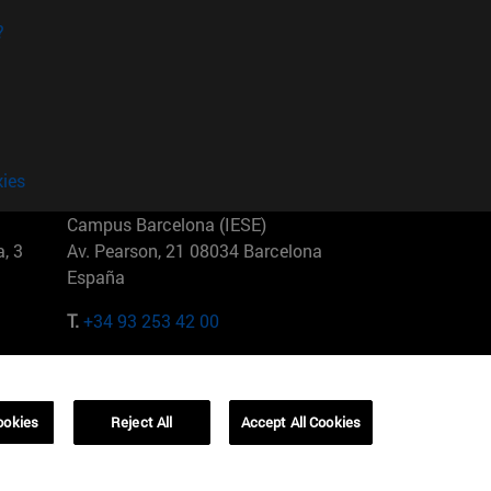
?
kies
Campus Barcelona (IESE)
, 3
Av. Pearson, 21 08034 Barcelona
España
T.
+34 93 253 42 00
Campus Sao Paulo (IESE)
5
Rua Martiniano de Carvalho, 573
01321001 Bela Vista Brasil
ookies
Reject All
Accept All Cookies
T.
+55 11 3177-8300