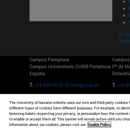
© Uni
Nava
Campus Pamplona
Campus 
Campus Universitario 31009 Pamplona
Pº de M
España
Donosti
T.
+34 948 42 56 00
info@unav.es
T.
+34 9
Campus Madrid (IESE)
Campus 
The University of Navarra website uses our own and third-party cookies 
Camino del Cerro Águila 3 28023
165 W 5
Different types of cookies have different purposes. For example, to identi
Madrid España
EE.UU
browsing habits respecting your privacy, or personalize how the content 
to enable or accept them all. This banner will remain active until you ch
T.
+34 912 11 30 00
T.
+1 64
information about our cookies, please visit our
Cookie Policy.