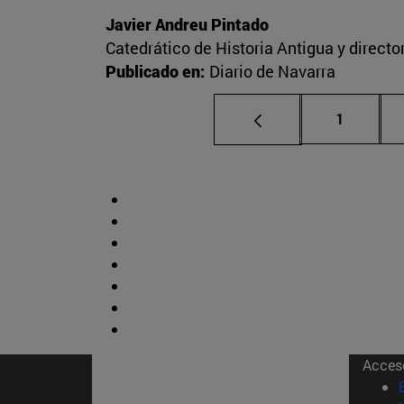
Javier Andreu Pintado
Catedrático de Historia Antigua y direct
Publicado en:
Diario de Navarra
Página
1
Acces