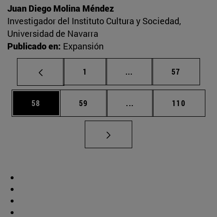
Juan Diego Molina Méndez
Investigador del Instituto Cultura y Sociedad,
Universidad de Navarra
Publicado en:
Expansión
Página
Páginas intermedias Us
Página
1
...
57
Página
Página
Páginas intermedias U
Página
58
59
...
110