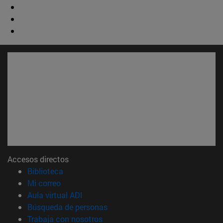
Accesos directos
(abre en nueva ventana)
Biblioteca
(abre en nueva ventana)
Mi correo
(abre en nueva ventana)
Aula virtual ADI
(abre en nueva ventana)
Búsqueda de personas
(abre en nueva ventana)
Trabaja con nosotros