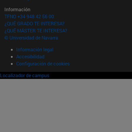
Información
TFNO +34 948 42 56 00
¿QUÉ GRADO TE INTERESA?
¿QUÉ MÁSTER TE INTERESA?
© Universidad de Navarra
Información legal
Accesibilidad
Configuración de cookies
Localizador de campus