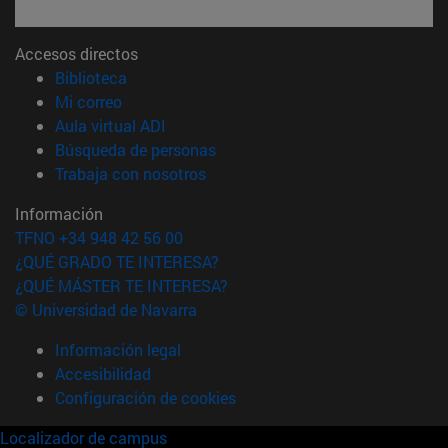
Accesos directos
(abre en nueva ventana)
Biblioteca
(abre en nueva ventana)
Mi correo
(abre en nueva ventana)
Aula virtual ADI
(abre en nueva ventana)
Búsqueda de personas
(abre en nueva ventana)
Trabaja con nosotros
Información
TFNO +34 948 42 56 00
¿QUÉ GRADO TE INTERESA?
¿QUÉ MÁSTER TE INTERESA?
© Universidad de Navarra
Información legal
Accesibilidad
Configuración de cookies
Localizador de campus