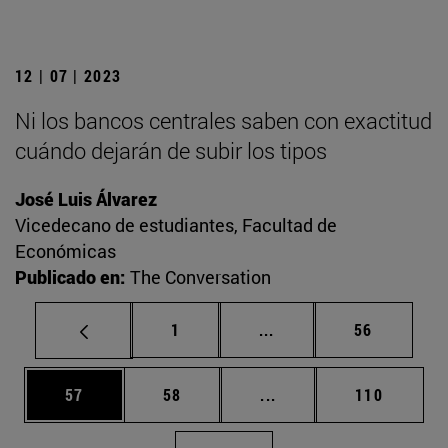
12 | 07 | 2023
Ni los bancos centrales saben con exactitud
cuándo dejarán de subir los tipos
José Luis Álvarez
Vicedecano de estudiantes, Facultad de
Económicas
Publicado en:
The Conversation
Página
Páginas intermedias Us
Página
1
...
56
Página
Página
Páginas intermedias U
Página
57
58
...
110