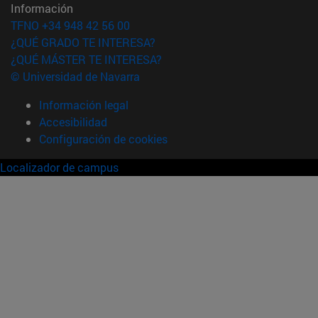
Información
TFNO +34 948 42 56 00
¿QUÉ GRADO TE INTERESA?
¿QUÉ MÁSTER TE INTERESA?
© Universidad de Navarra
Información legal
Accesibilidad
Configuración de cookies
Localizador de campus