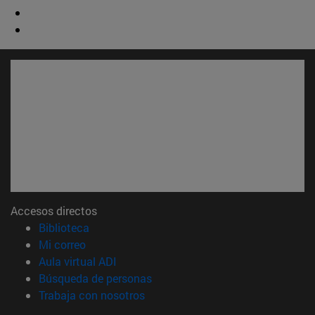
Accesos directos
(abre en nueva ventana)
Biblioteca
(abre en nueva ventana)
Mi correo
(abre en nueva ventana)
Aula virtual ADI
(abre en nueva ventana)
Búsqueda de personas
(abre en nueva ventana)
Trabaja con nosotros