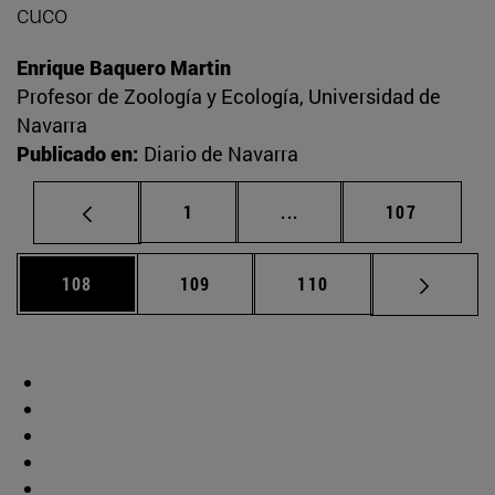
cuco
Enrique Baquero Martin
Profesor de Zoología y Ecología, Universidad de
Navarra
Publicado en:
Diario de Navarra
Página
Páginas intermedias Us
Página
1
...
107
Página
Página
Página
108
109
110