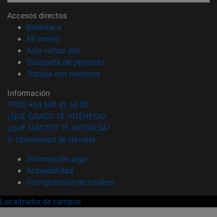
Accesos directos
(abre en nueva ventana)
Biblioteca
(abre en nueva ventana)
Mi correo
(abre en nueva ventana)
Aula virtual ADI
(abre en nueva ventana)
Búsqueda de personas
(abre en nueva ventana)
Trabaja con nosotros
Información
TFNO +34 948 42 56 00
¿QUÉ GRADO TE INTERESA?
¿QUÉ MÁSTER TE INTERESA?
© Universidad de Navarra
Información legal
Accesibilidad
Configuración de cookies
Localizador de campus