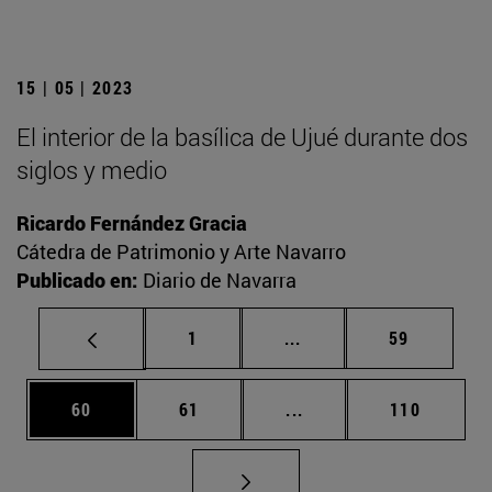
15 | 05 | 2023
El interior de la basílica de Ujué durante dos
siglos y medio
Ricardo Fernández Gracia
Cátedra de Patrimonio y Arte Navarro
Publicado en:
Diario de Navarra
Página
Páginas intermedias Us
Página
1
...
59
Página
Página
Páginas intermedias U
Página
60
61
...
110