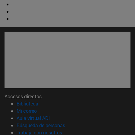
Accesos directos
(abre en nueva ventana)
Biblioteca
(abre en nueva ventana)
Mi correo
(abre en nueva ventana)
Aula virtual ADI
(abre en nueva ventana)
Búsqueda de personas
(abre en nueva ventana)
Trabaja con nosotros