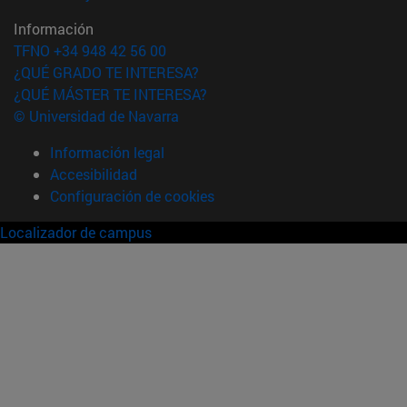
Información
TFNO +34 948 42 56 00
¿QUÉ GRADO TE INTERESA?
¿QUÉ MÁSTER TE INTERESA?
© Universidad de Navarra
Información legal
Accesibilidad
Configuración de cookies
Localizador de campus