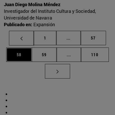
Juan Diego Molina Méndez
Investigador del Instituto Cultura y Sociedad,
Universidad de Navarra
Publicado en:
Expansión
Página
Páginas intermedias Us
Página
1
...
57
Página
Página
Páginas intermedias U
Página
58
59
...
110