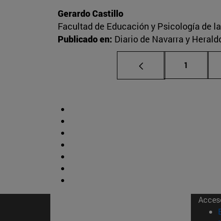
Gerardo Castillo
Facultad de Educación y Psicología de l
Publicado en:
Diario de Navarra y Herald
Página
1
Acces