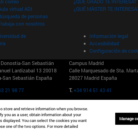
(abre en nueva ventana)
Mi correo
¿QUÉ GRADO TE INTERESA?
(abre en nueva ventana)
Aula virtual ADI
¿QUÉ MÁSTER TE INTERESA
(abre en nueva ventana)
Búsqueda de personas
(abre en nueva ventana)
Trabaja con nosotros
versidad de
Información legal
rra
Accesibilidad
Configuración de coo
Donostia-San Sebastián
Campus Madrid
anuel Lardizabal 13 20018
Calle Marquesado de Sta. Marta
a-San Sebastián España
28027 Madrid España
43 21 98 77
T.
+34 914 51 43 41
Nueva York (IESE)
Campus Munich (IESE)
to store and retrieve information when you browse.
7th St 10019-2201 Nueva York
Maria-Theresia-Straße 15 8167
fy you as a user, obtain information about your
Múnich Alemania
Manage c
is displayed. You can select the cookies you want
oose one of the two options. For more detailed
6 346 8850
T.
+49 89 24209790