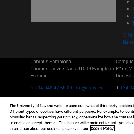
© Uni
Nava
Campus Pamplona
Campus 
Campus Universitario 31009 Pamplona
Pº de M
España
Donosti
T.
+34 948 42 56 00
info@unav.es
T.
+34 9
Campus Madrid (IESE)
Campus 
The University of Navarra website uses our own and third-party cookies 
Camino del Cerro Águila 3 28023
165 W 5
Different types of cookies have different purposes. For example, to identi
Madrid España
EE.UU
browsing habits respecting your privacy, or personalize how the content 
to enable or accept them all. This banner will remain active until you ch
T.
+34 912 11 30 00
T.
+1 64
information about our cookies, please visit our
Cookie Policy.