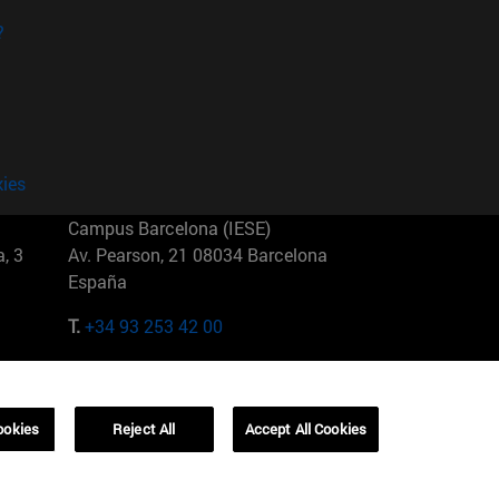
?
kies
Campus Barcelona (IESE)
, 3
Av. Pearson, 21 08034 Barcelona
España
T.
+34 93 253 42 00
Campus Sao Paulo (IESE)
5
Rua Martiniano de Carvalho, 573
01321001 Bela Vista Brasil
ookies
Reject All
Accept All Cookies
T.
+55 11 3177-8300