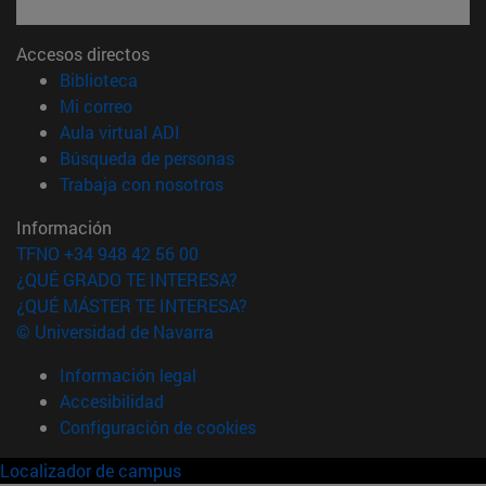
Accesos directos
(abre en nueva ventana)
Biblioteca
(abre en nueva ventana)
Mi correo
(abre en nueva ventana)
Aula virtual ADI
(abre en nueva ventana)
Búsqueda de personas
(abre en nueva ventana)
Trabaja con nosotros
Información
TFNO +34 948 42 56 00
¿QUÉ GRADO TE INTERESA?
¿QUÉ MÁSTER TE INTERESA?
© Universidad de Navarra
Información legal
Accesibilidad
Configuración de cookies
Localizador de campus