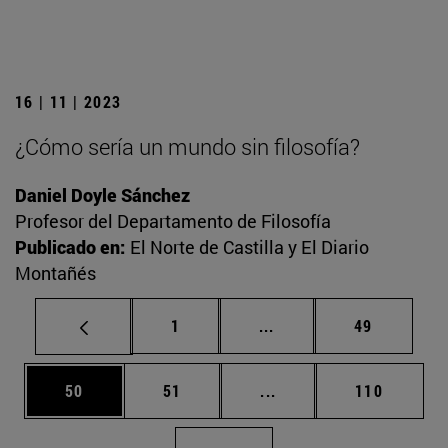
16 | 11 | 2023
¿Cómo sería un mundo sin filosofía?
Daniel Doyle Sánchez
Profesor del Departamento de Filosofía
Publicado en:
El Norte de Castilla y El Diario
Montañés
Página
Páginas intermedias Us
Página
1
...
49
Página
Página
Páginas intermedias U
Página
50
51
...
110