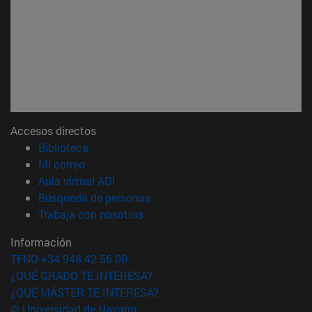
Accesos directos
(abre en nueva ventana)
Biblioteca
(abre en nueva ventana)
Mi correo
(abre en nueva ventana)
Aula virtual ADI
(abre en nueva ventana)
Búsqueda de personas
(abre en nueva ventana)
Trabaja con nosotros
Información
TFNO +34 948 42 56 00
¿QUÉ GRADO TE INTERESA?
¿QUÉ MÁSTER TE INTERESA?
© Universidad de Navarra