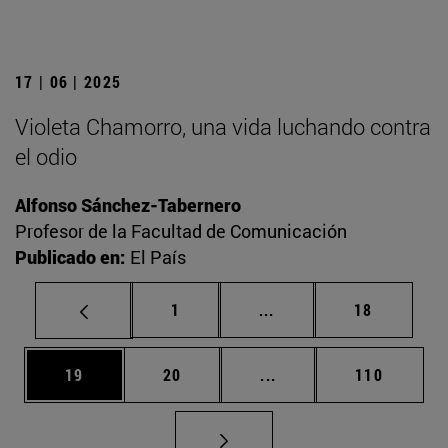
17 | 06 | 2025
Violeta Chamorro, una vida luchando contra
el odio
Alfonso Sánchez-Tabernero
Profesor de la Facultad de Comunicación
Publicado en:
El País
Página
Páginas intermedias Us
Página
1
...
18
Página
Página
Páginas intermedias U
Página
19
20
...
110