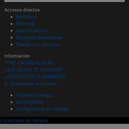
Accesos directos
(abre en nueva ventana)
Biblioteca
(abre en nueva ventana)
Mi correo
(abre en nueva ventana)
Aula virtual ADI
(abre en nueva ventana)
Búsqueda de personas
(abre en nueva ventana)
Trabaja con nosotros
Información
TFNO +34 948 42 56 00
¿QUÉ GRADO TE INTERESA?
¿QUÉ MÁSTER TE INTERESA?
© Universidad de Navarra
Información legal
Accesibilidad
Configuración de cookies
Localizador de campus