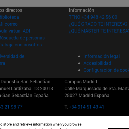
os directos
Información
(abre en nueva ventana)
Biblioteca
TFNO +34 948 42 56 00
(abre en nueva ventana)
Mi correo
¿QUÉ GRADO TE INTERESA?
(abre en nueva ventana)
Aula virtual ADI
¿QUÉ MÁSTER TE INTERESA
(abre en nueva ventana)
Búsqueda de personas
(abre en nueva ventana)
Trabaja con nosotros
versidad de
Información legal
rra
Accesibilidad
Configuración de coo
Donostia-San Sebastián
Campus Madrid
anuel Lardizabal 13 20018
Calle Marquesado de Sta. Marta
a-San Sebastián España
28027 Madrid España
43 21 98 77
T.
+34 914 51 43 41
Nueva York (IESE)
Campus Munich (IESE)
to store and retrieve information when you browse.
7th St 10019-2201 Nueva York
Maria-Theresia-Straße 15 8167