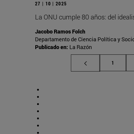
27 | 10 | 2025
La ONU cumple 80 años: del idealis
Jacobo Ramos Folch
Departamento de Ciencia Política y Socio
Publicado en:
La Razón
Página
1