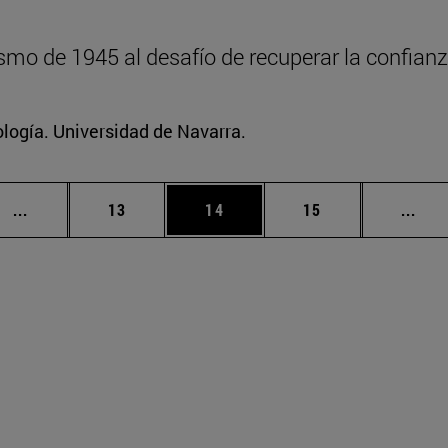
mo de 1945 al desafío de recuperar la confianz
logía. Universidad de Navarra.
Páginas intermedias Use TAB para desplazarse.
Página
Página
Página
Pági
...
13
14
15
...