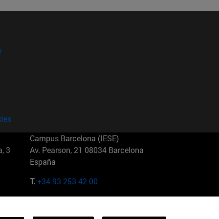
?
kies
Campus Barcelona (IESE)
, 3
Av. Pearson, 21 08034 Barcelona
España
T.
+34 93 253 42 00
Campus Sao Paulo (IESE)
5
Rua Martiniano de Carvalho, 573