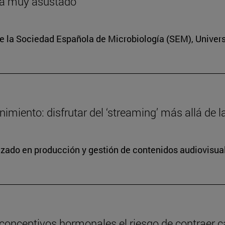
ría muy asustado
e la Sociedad Española de Microbiología (SEM), Univer
miento: disfrutar del ‘streaming’ más allá de la
lizado en producción y gestión de contenidos audiovisua
conceptivos hormonales el riesgo de contraer