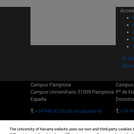
Acces
© Uni
Nava
Campus Pamplona
Campus 
Campus Universitario 31009 Pamplona
Pº de M
España
Donosti
T.
+34 948 42 56 00
info@unav.es
T.
+34 9
Campus Madrid (IESE)
Campus 
The University of Navarra website uses our own and third-party cookies 
Camino del Cerro Águila 3 28023
165 W 5