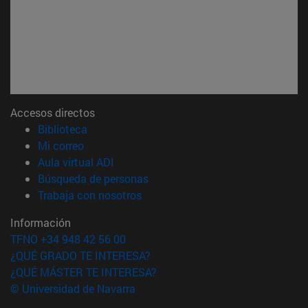
Accesos directos
(abre en nueva ventana)
Biblioteca
(abre en nueva ventana)
Mi correo
(abre en nueva ventana)
Aula virtual ADI
(abre en nueva ventana)
Búsqueda de personas
(abre en nueva ventana)
Trabaja con nosotros
Información
TFNO +34 948 42 56 00
¿QUÉ GRADO TE INTERESA?
¿QUÉ MÁSTER TE INTERESA?
© Universidad de Navarra