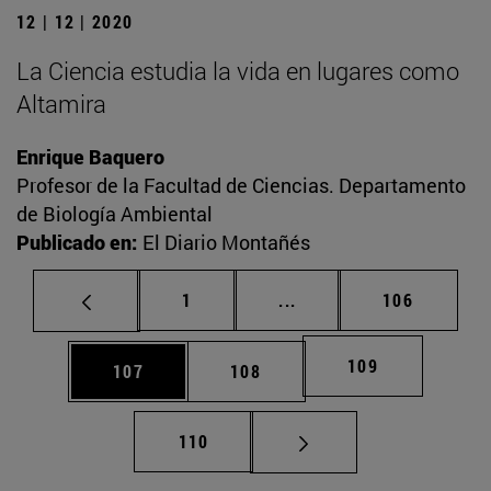
12 | 12 | 2020
La Ciencia estudia la vida en lugares como
Altamira
Enrique Baquero
Profesor de la Facultad de Ciencias. Departamento
de Biología Ambiental
Publicado en:
El Diario Montañés
Página
Páginas intermedias Us
Página
1
...
106
Página
109
Página
Página
107
108
Página
110