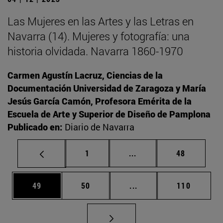
Las Mujeres en las Artes y las Letras en
Navarra (14). Mujeres y fotografía: una
historia olvidada. Navarra 1860-1970
Carmen Agustín Lacruz, Ciencias de la
Documentación Universidad de Zaragoza y María
Jesús García Camón, Profesora Emérita de la
Escuela de Arte y Superior de Diseño de Pamplona
Publicado en:
Diario de Navarra
Página
Páginas intermedias Us
Página
1
...
48
Página
Página
Páginas intermedias U
Página
49
50
...
110