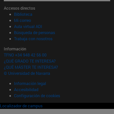
Accesos directos
(abre en nueva ventana)
Biblioteca
(abre en nueva ventana)
Mi correo
(abre en nueva ventana)
Aula virtual ADI
(abre en nueva ventana)
Búsqueda de personas
(abre en nueva ventana)
Trabaja con nosotros
Información
TFNO +34 948 42 56 00
¿QUÉ GRADO TE INTERESA?
¿QUÉ MÁSTER TE INTERESA?
© Universidad de Navarra
Información legal
Accesibilidad
Configuración de cookies
Localizador de campus