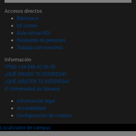
Accesos directos
(abre en nueva ventana)
Biblioteca
(abre en nueva ventana)
Mi correo
(abre en nueva ventana)
Aula virtual ADI
(abre en nueva ventana)
Búsqueda de personas
(abre en nueva ventana)
Trabaja con nosotros
Información
TFNO +34 948 42 56 00
¿QUÉ GRADO TE INTERESA?
¿QUÉ MÁSTER TE INTERESA?
© Universidad de Navarra
Información legal
Accesibilidad
Configuración de cookies
Localizador de campus