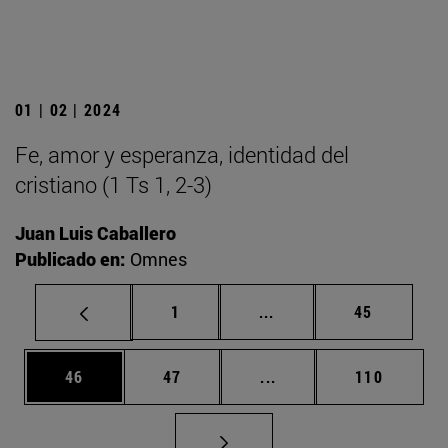
01 | 02 | 2024
Fe, amor y esperanza, identidad del
cristiano (1 Ts 1, 2-3)
Juan Luis Caballero
Publicado en:
Omnes
Página
Páginas intermedias Us
Página
1
...
45
Página
Página
Páginas intermedias U
Página
46
47
...
110