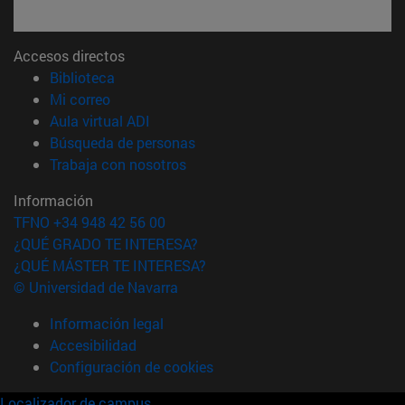
Accesos directos
(abre en nueva ventana)
Biblioteca
(abre en nueva ventana)
Mi correo
(abre en nueva ventana)
Aula virtual ADI
(abre en nueva ventana)
Búsqueda de personas
(abre en nueva ventana)
Trabaja con nosotros
Información
TFNO +34 948 42 56 00
¿QUÉ GRADO TE INTERESA?
¿QUÉ MÁSTER TE INTERESA?
© Universidad de Navarra
Información legal
Accesibilidad
Configuración de cookies
Localizador de campus