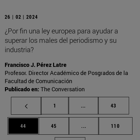
26 | 02 | 2024
¿Por fin una ley europea para ayudar a
superar los males del periodismo y su
industria?
Francisco J. Pérez Latre
Profesor. Director Académico de Posgrados de la
Facultad de Comunicación
Publicado en:
The Conversation
Página
Páginas intermedias Us
Página
1
...
43
Página
Página
Páginas intermedias U
Página
44
45
...
110