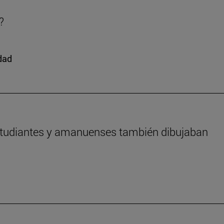
?
edad
estudiantes y amanuenses también dibujaban