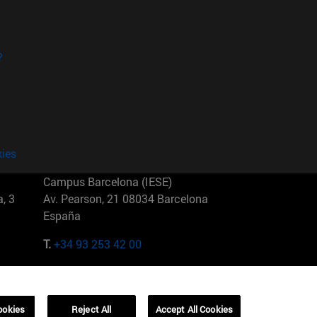
?
kies
Campus Barcelona (IESE)
, 3
Av. Pearson, 21 08034 Barcelona
España
T.
+34 93 253 42 00
Campus Sao Paulo (IESE)
5
Rua Martiniano de Carvalho, 573
01321001 Bela Vista Brasil
ookies
Reject All
Accept All Cookies