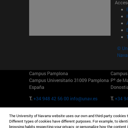
Acces
© Uni
Nava
Campus Pamplona
Campus 
Campus Universitario 31009 Pamplona
Pº de M
España
Donosti
T.
+34 948 42 56 00
info@unav.es
T.
+34 9
Campus Madrid (IESE)
Campus 
The University of Navarra website uses our own and third-party cookies 
Camino del Cerro Águila 3 28023
165 W 5
Different types of cookies have different purposes. For example, to identi
Madrid España
EE.UU
browsing habits respecting your privacy, or personalize how the content 