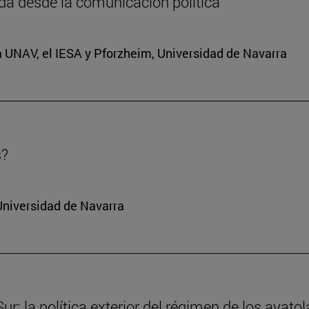
da desde la comunicación política
a UNAV, el IESA y Pforzheim, Universidad de Navarra
s?
Universidad de Navarra
r: la política exterior del régimen de los ayatol