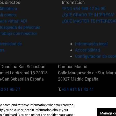
os directos
Información
(abre en nueva ventana)
Biblioteca
TFNO +34 948 42 56 00
(abre en nueva ventana)
Mi correo
¿QUÉ GRADO TE INTERESA?
(abre en nueva ventana)
Aula virtual ADI
¿QUÉ MÁSTER TE INTERESA
(abre en nueva ventana)
Búsqueda de personas
(abre en nueva ventana)
Trabaja con nosotros
versidad de
Información legal
rra
Accesibilidad
Configuración de coo
Donostia-San Sebastián
Campus Madrid
anuel Lardizabal 13 20018
Calle Marquesado de Sta. Marta
a-San Sebastián España
28027 Madrid España
43 21 98 77
T.
+34 914 51 43 41
Nueva York (IESE)
Campus Munich (IESE)
to store and retrieve information when you browse.
7th St 10019-2201 Nueva York
Maria-Theresia-Straße 15 8167
fy you as a user, obtain information about your
Múnich Alemania
Manage c
is displayed. You can select the cookies you want