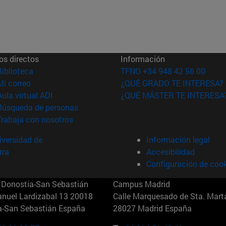
os directos
Información
(abre en nueva ventana)
Biblioteca
TFNO +34 948 42 56 00
(abre en nueva ventana)
Mi correo
¿QUÉ GRADO TE INTERESA?
(abre en nueva ventana)
Aula virtual ADI
¿QUÉ MÁSTER TE INTERESA
(abre en nueva ventana)
Búsqueda de personas
(abre en nueva ventana)
Trabaja con nosotros
versidad de
Información legal
rra
Accesibilidad
Configuración de coo
Donostia-San Sebastián
Campus Madrid
anuel Lardizabal 13 20018
Calle Marquesado de Sta. Marta
a-San Sebastián España
28027 Madrid España