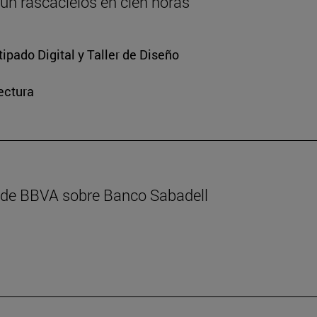
 un rascacielos en cien horas
ipado Digital y Taller de Diseño
ectura
l de BBVA sobre Banco Sabadell