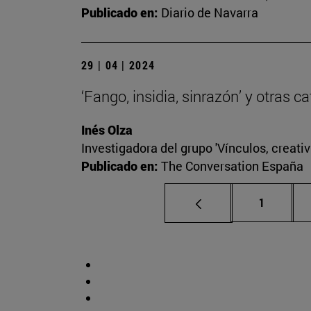
Publicado en:
Diario de Navarra
29 | 04 | 2024
‘Fango, insidia, sinrazón’ y otras 
Inés Olza
Investigadora del grupo 'Vínculos, creativ
Publicado en:
The Conversation España
Página
1