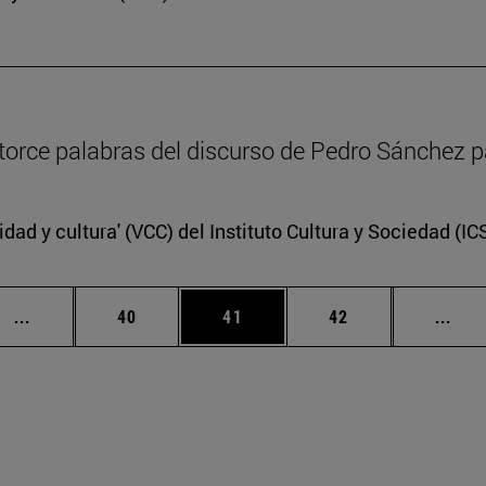
catorce palabras del discurso de Pedro Sánchez p
idad y cultura' (VCC) del Instituto Cultura y Sociedad (I
Páginas intermedias Use TAB para desplazarse.
Página
Página
Página
Pági
...
40
41
42
...