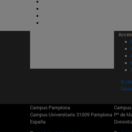
Acces
© Uni
Nava
Campus Pamplona
Campus 
Campus Universitario 31009 Pamplona
Pº de M
España
Donosti