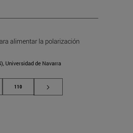
ara alimentar la polarización
CS), Universidad de Navarra
nas intermedias Use TAB para desplazarse.
Página
110