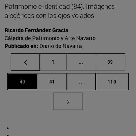
Patrimonio e identidad (84). Imágenes
alegóricas con los ojos velados
Ricardo Fernández Gracia
Cátedra de Patrimonio y Arte Navarro
Publicado en:
Diario de Navarra
Página
Páginas intermedias Us
Página
1
...
39
Página
Página
Páginas intermedias U
Página
40
41
...
110