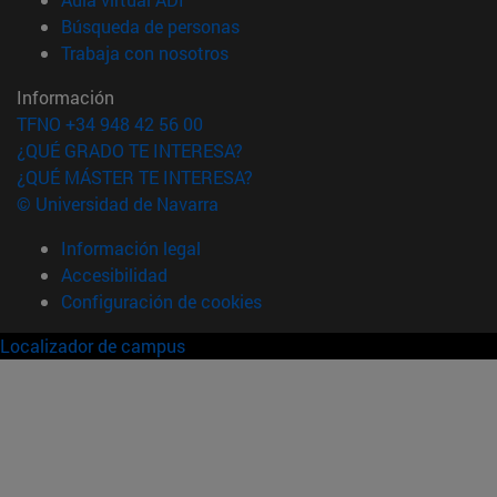
(abre en nueva ventana)
Búsqueda de personas
(abre en nueva ventana)
Trabaja con nosotros
Información
TFNO +34 948 42 56 00
¿QUÉ GRADO TE INTERESA?
¿QUÉ MÁSTER TE INTERESA?
© Universidad de Navarra
Información legal
Accesibilidad
Configuración de cookies
Localizador de campus