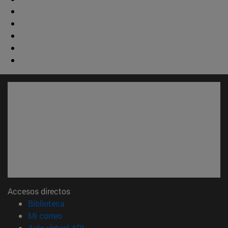
Accesos directos
(abre en nueva ventana)
Biblioteca
(abre en nueva ventana)
Mi correo
(abre en nueva ventana)
Aula virtual ADI