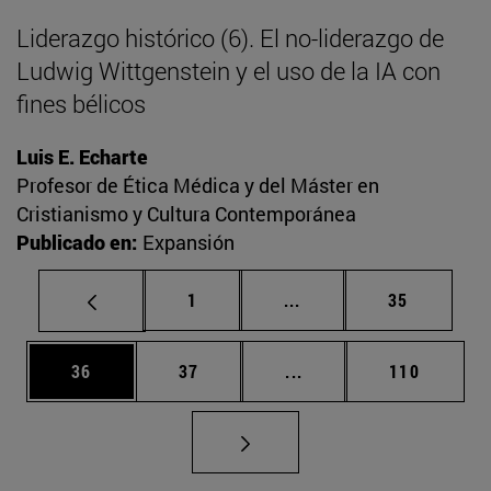
Liderazgo histórico (6). El no-liderazgo de
Ludwig Wittgenstein y el uso de la IA con
fines bélicos
Luis E. Echarte
Profesor de Ética Médica y del Máster en
Cristianismo y Cultura Contemporánea
Publicado en:
Expansión
Página
Páginas intermedias Us
Página
1
...
35
Página
Página
Páginas intermedias U
Página
36
37
...
110