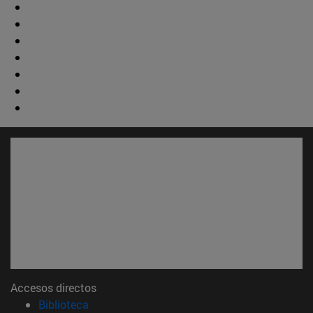
Accesos directos
(abre en nueva ventana)
Biblioteca