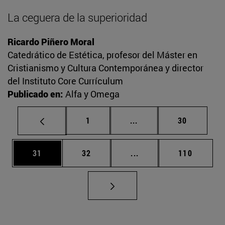
La ceguera de la superioridad
Ricardo Piñero Moral
Catedrático de Estética, profesor del Máster en
Cristianismo y Cultura Contemporánea y director
del Instituto Core Currículum
Publicado en:
Alfa y Omega
Página
Páginas intermedias Us
Página
1
...
30
Página
Página
Páginas intermedias U
Página
31
32
...
110