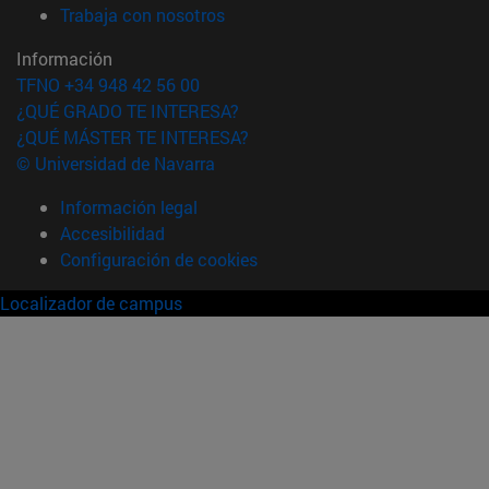
(abre en nueva ventana)
Trabaja con nosotros
Información
TFNO +34 948 42 56 00
¿QUÉ GRADO TE INTERESA?
¿QUÉ MÁSTER TE INTERESA?
© Universidad de Navarra
Información legal
Accesibilidad
Configuración de cookies
Localizador de campus