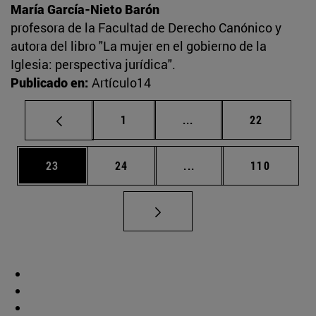
María García-Nieto Barón
profesora de la Facultad de Derecho Canónico y
autora del libro "La mujer en el gobierno de la
Iglesia: perspectiva jurídica".
Publicado en:
Artículo14
Página
Páginas intermedias Us
Página
1
...
22
Página
Página
Páginas intermedias U
Página
23
24
...
110