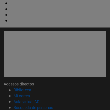
Accesos directos
(abre en nueva ventana)
Biblioteca
(abre en nueva ventana)
Mi correo
(abre en nueva ventana)
Aula virtual ADI
(abre en nueva ventana)
Búsqueda de personas