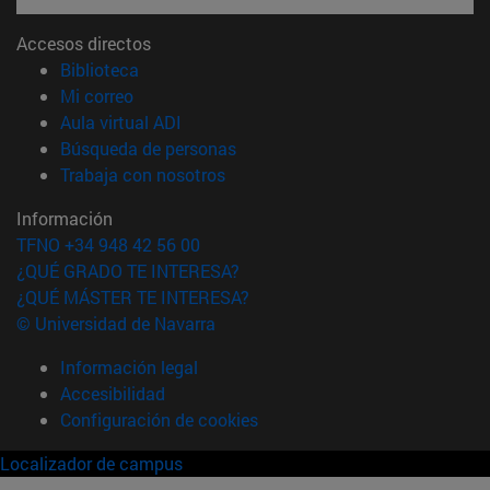
Accesos directos
(abre en nueva ventana)
Biblioteca
(abre en nueva ventana)
Mi correo
(abre en nueva ventana)
Aula virtual ADI
(abre en nueva ventana)
Búsqueda de personas
(abre en nueva ventana)
Trabaja con nosotros
Información
TFNO +34 948 42 56 00
¿QUÉ GRADO TE INTERESA?
¿QUÉ MÁSTER TE INTERESA?
© Universidad de Navarra
Información legal
Accesibilidad
Configuración de cookies
Localizador de campus