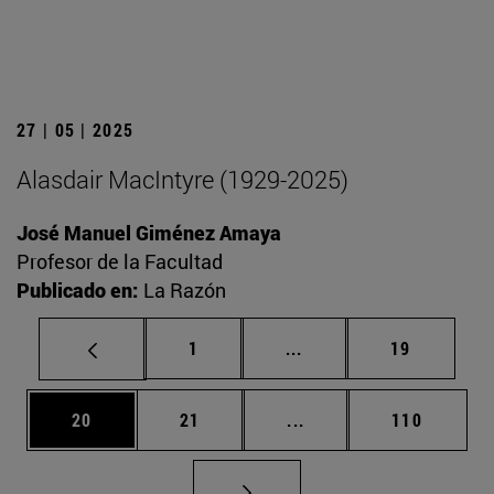
27 | 05 | 2025
Alasdair MacIntyre (1929-2025)
José Manuel Giménez Amaya
Profesor de la Facultad
Publicado en:
La Razón
Página
Páginas intermedias Us
Página
1
...
19
Página
Página
Páginas intermedias U
Página
20
21
...
110