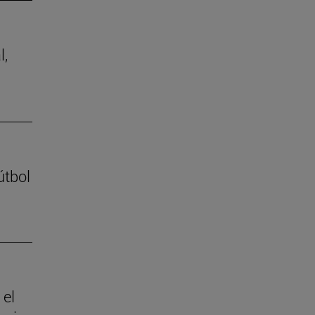
l,
útbol
 el