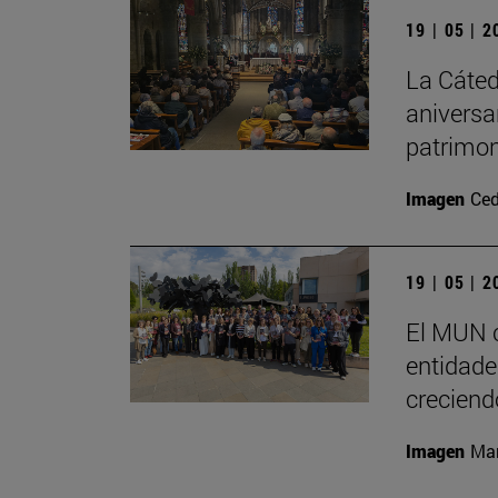
19 | 05 | 
La Cáted
aniversa
patrimon
Imagen
Ced
19 | 05 | 
El MUN c
entidades
creciend
Imagen
Man