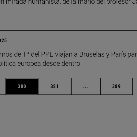
n mirada humanista, de la mano del profesor J
2025
nos de 1º del PPE viajan a Bruselas y París pa
política europea desde dentro
ias Use TAB para desplazarse.
a
Página
Página
Páginas intermedias 
Página
380
381
...
389