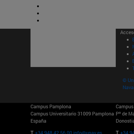
Acces
© Uni
Nava
Campus Pamplona
Campus 
Campus Universitario 31009 Pamplona
Pº de M
España
Donosti
T.
+34 948 42 56 00
info@unav.es
T.
+34 9