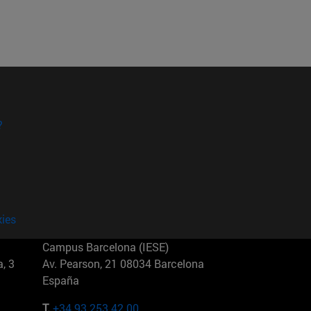
?
kies
Campus Barcelona (IESE)
, 3
Av. Pearson, 21 08034 Barcelona
España
T.
+34 93 253 42 00