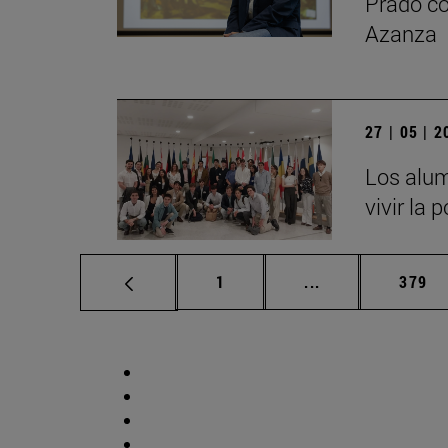
Prado co
Azanza
27 | 05 | 
Los alum
vivir la 
Página
Páginas intermed
Págin
1
...
379