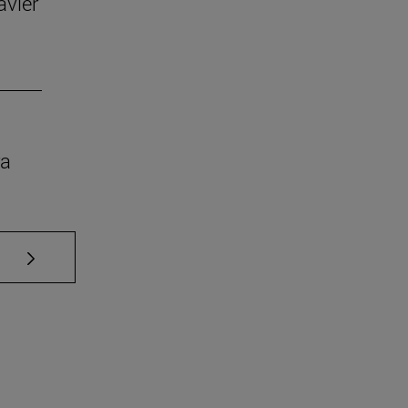
avier
ra
Use TAB para desplazarse.