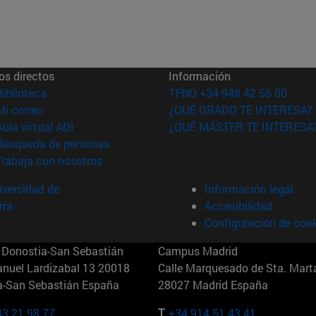
os directos
Información
(abre en nueva ventana)
Biblioteca
TFNO +34 948 42 56 00
(abre en nueva ventana)
Mi correo
¿QUÉ GRADO TE INTERESA?
(abre en nueva ventana)
Aula virtual ADI
¿QUÉ MÁSTER TE INTERESA
(abre en nueva ventana)
Búsqueda de personas
(abre en nueva ventana)
Trabaja con nosotros
versidad de
Información legal
rra
Accesibilidad
Configuración de coo
Donostia-San Sebastián
Campus Madrid
anuel Lardizabal 13 20018
Calle Marquesado de Sta. Marta
a-San Sebastián España
28027 Madrid España
43 21 98 77
T.
+34 914 51 43 41