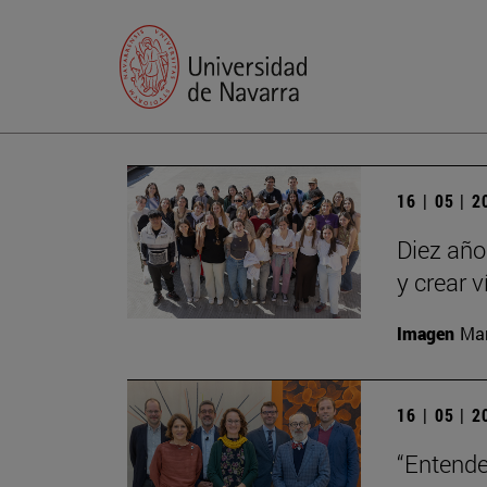
16 | 05 | 
Diez año
y crear 
Imagen
Man
16 | 05 | 
“Entende