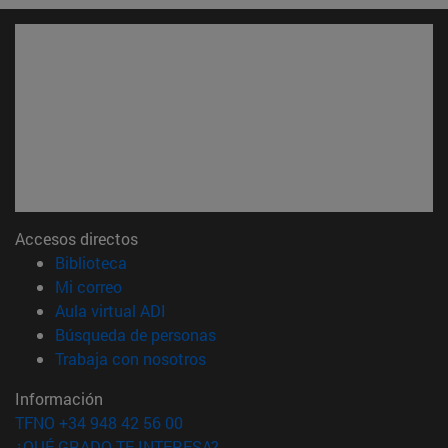
Accesos directos
(abre en nueva ventana)
Biblioteca
(abre en nueva ventana)
Mi correo
(abre en nueva ventana)
Aula virtual ADI
(abre en nueva ventana)
Búsqueda de personas
(abre en nueva ventana)
Trabaja con nosotros
Información
TFNO +34 948 42 56 00
¿QUÉ GRADO TE INTERESA?