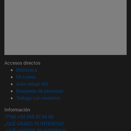
Accesos directos
(abre en nueva ventana)
Biblioteca
(abre en nueva ventana)
Mi correo
(abre en nueva ventana)
Aula virtual ADI
(abre en nueva ventana)
Búsqueda de personas
(abre en nueva ventana)
Trabaja con nosotros
Información
TFNO +34 948 42 56 00
¿QUÉ GRADO TE INTERESA?
¿QUÉ MÁSTER TE INTERESA?