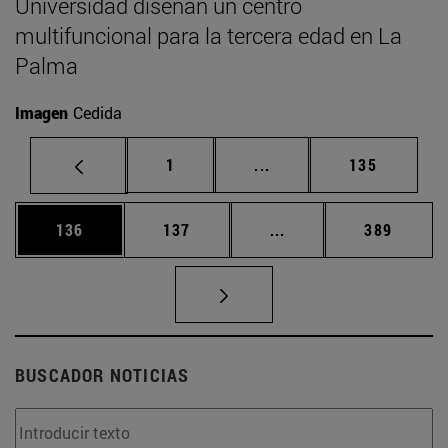
Universidad diseñan un centro
multifuncional para la tercera edad en La
Palma
Imagen
Cedida
Página
Páginas intermedias Us
Página
1
...
135
Página
Página
Páginas intermedias 
Página
136
137
...
389
BUSCADOR NOTICIAS