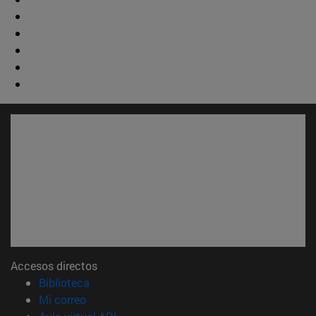
Accesos directos
(abre en nueva ventana)
Biblioteca
(abre en nueva ventana)
Mi correo
(abre en nueva ventana)