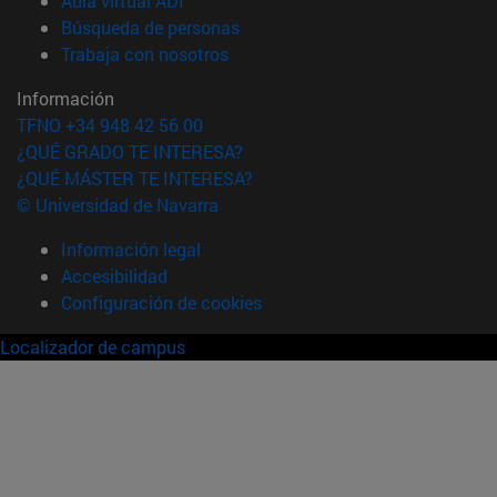
Aula virtual ADI
(abre en nueva ventana)
Búsqueda de personas
(abre en nueva ventana)
Trabaja con nosotros
Información
TFNO +34 948 42 56 00
¿QUÉ GRADO TE INTERESA?
¿QUÉ MÁSTER TE INTERESA?
© Universidad de Navarra
Información legal
Accesibilidad
Configuración de cookies
Localizador de campus