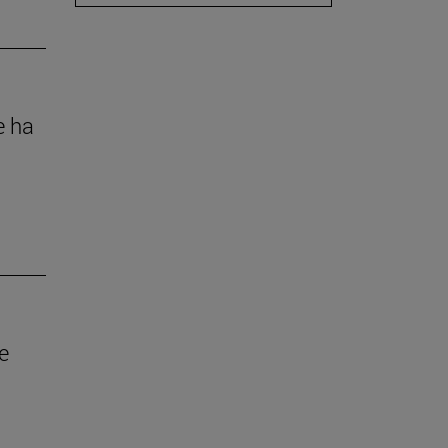
e ha
i
e