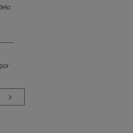
delo
por
Use TAB para desplazarse.