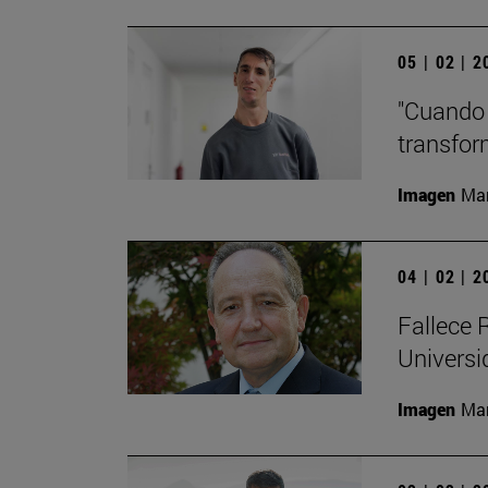
05 | 02 | 
"Cuando 
transfor
Imagen
Man
04 | 02 | 
Fallece R
Universi
Imagen
Man