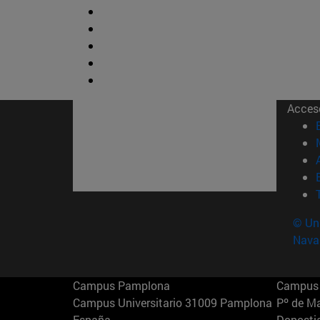
Acces
© Uni
Nava
Campus Pamplona
Campus 
Campus Universitario 31009 Pamplona
Pº de M
España
Donosti