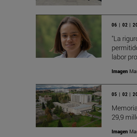
06 | 02 | 
"La rigu
permitid
labor pro
Imagen
Man
05 | 02 | 
Memoria 
29,9 mil
Imagen
Man