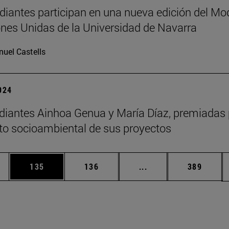
diantes participan en una nueva edición del Mo
nes Unidas de la Universidad de Navarra
uel Castells
2024
diantes Ainhoa Genua y María Díaz, premiadas 
to socioambiental de sus proyectos
ias Use TAB para desplazarse.
a
Página
Página
Páginas intermedias 
Página
135
136
...
389