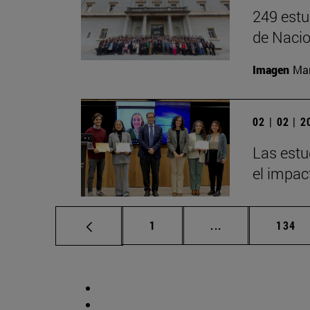
249 estu
de Nacio
Imagen
Man
02 | 02 | 
Las estu
el impac
Página
Páginas intermed
Págin
1
...
134