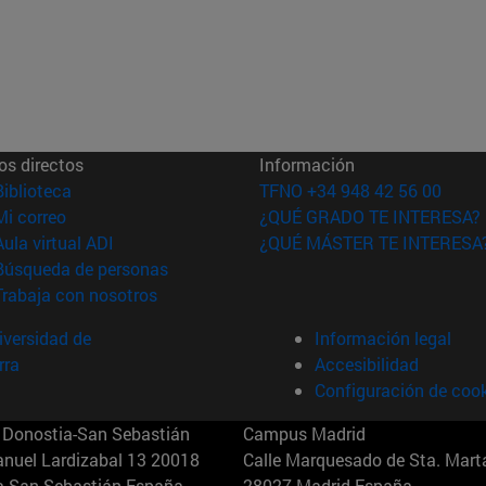
os directos
Información
(abre en nueva ventana)
Biblioteca
TFNO +34 948 42 56 00
(abre en nueva ventana)
Mi correo
¿QUÉ GRADO TE INTERESA?
(abre en nueva ventana)
Aula virtual ADI
¿QUÉ MÁSTER TE INTERESA
(abre en nueva ventana)
Búsqueda de personas
(abre en nueva ventana)
Trabaja con nosotros
versidad de
Información legal
rra
Accesibilidad
Configuración de coo
Donostia-San Sebastián
Campus Madrid
anuel Lardizabal 13 20018
Calle Marquesado de Sta. Marta
a-San Sebastián España
28027 Madrid España