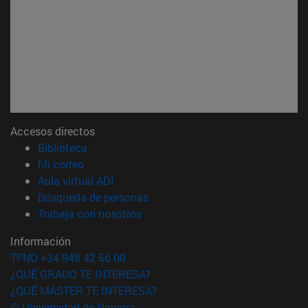
Accesos directos
(abre en nueva ventana)
Biblioteca
(abre en nueva ventana)
Mi correo
(abre en nueva ventana)
Aula virtual ADI
(abre en nueva ventana)
Búsqueda de personas
(abre en nueva ventana)
Trabaja con nosotros
Información
TFNO +34 948 42 56 00
¿QUÉ GRADO TE INTERESA?
¿QUÉ MÁSTER TE INTERESA?
© Universidad de Navarra