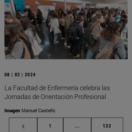
08 | 02 | 2024
La Facultad de Enfermería celebra las
Jornadas de Orientación Profesional
Imagen
Manuel Castells
Página
Páginas intermedias Us
Página
1
...
133