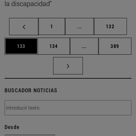
la discapacidad"
Página
Páginas intermedias Us
Página
1
...
132
Página
Página
Páginas intermedias 
Página
133
134
...
389
BUSCADOR NOTICIAS
Desde