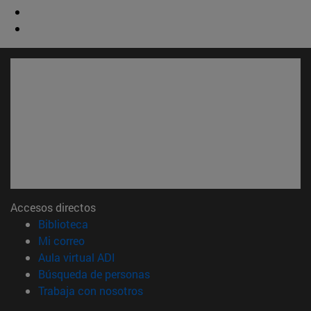
Accesos directos
(abre en nueva ventana)
Biblioteca
(abre en nueva ventana)
Mi correo
(abre en nueva ventana)
Aula virtual ADI
(abre en nueva ventana)
Búsqueda de personas
(abre en nueva ventana)
Trabaja con nosotros