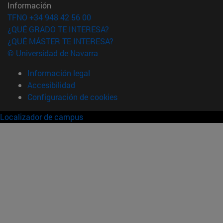
Información
TFNO +34 948 42 56 00
¿QUÉ GRADO TE INTERESA?
¿QUÉ MÁSTER TE INTERESA?
© Universidad de Navarra
Información legal
Accesibilidad
Configuración de cookies
Localizador de campus