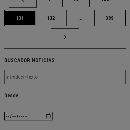
Página
Página
Páginas intermedias 
Página
131
132
...
389
BUSCADOR NOTICIAS
Desde