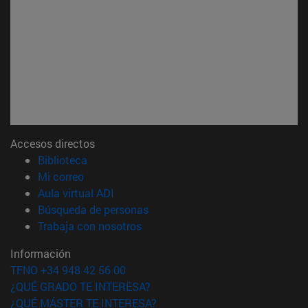
Accesos directos
(abre en nueva ventana)
Biblioteca
(abre en nueva ventana)
Mi correo
(abre en nueva ventana)
Aula virtual ADI
(abre en nueva ventana)
Búsqueda de personas
(abre en nueva ventana)
Trabaja con nosotros
Información
TFNO +34 948 42 56 00
¿QUÉ GRADO TE INTERESA?
¿QUÉ MÁSTER TE INTERESA?