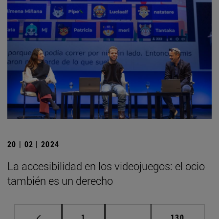
20 | 02 | 2024
La accesibilidad en los videojuegos: el ocio
también es un derecho
Página
Páginas intermedias Us
Página
1
...
130