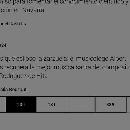
so para fomentar el conocimiento científico y 
ación en Navarra
uel Castells
2024
s que eclipsó la zarzuela: el musicólogo Albert
 recupera la mejor música sacra del composit
Rodríguez de Hita
alia Rouzaut
ias Use TAB para desplazarse.
a
Página
Página
Páginas intermedias 
Página
130
131
...
389