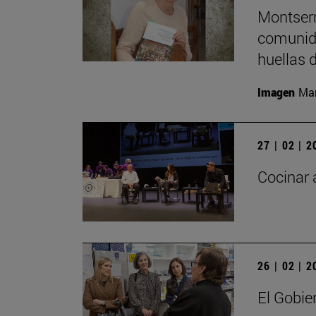
Montserr
comunida
huellas 
Imagen
Man
27 | 02 | 
Cocinar 
26 | 02 | 
El Gobie