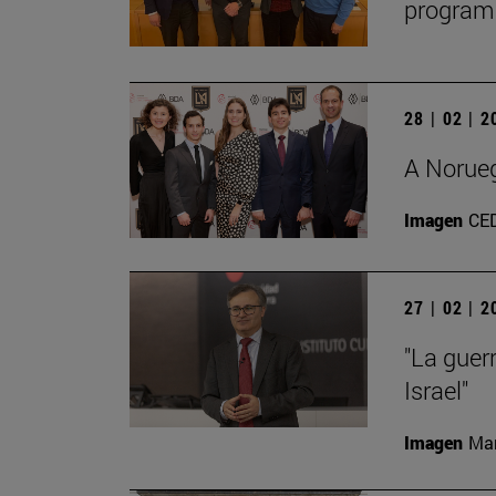
programa
28 | 02 | 
A Norueg
Imagen
CE
27 | 02 | 
"La guer
Israel"
Imagen
Man