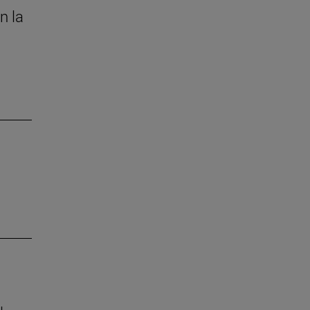
n la
s