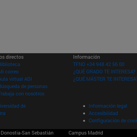
os directos
Información
(abre en nueva ventana)
Biblioteca
TFNO +34 948 42 56 00
(abre en nueva ventana)
Mi correo
¿QUÉ GRADO TE INTERESA?
(abre en nueva ventana)
Aula virtual ADI
¿QUÉ MÁSTER TE INTERESA
(abre en nueva ventana)
Búsqueda de personas
(abre en nueva ventana)
Trabaja con nosotros
versidad de
Información legal
rra
Accesibilidad
Configuración de coo
Donostia-San Sebastián
Campus Madrid