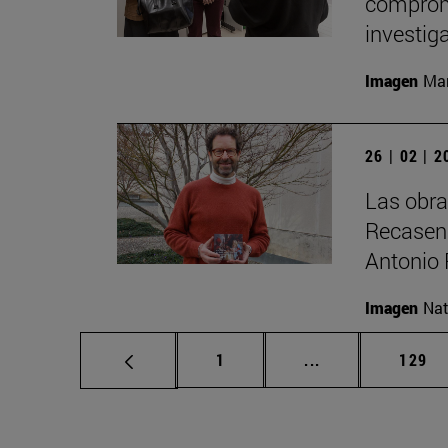
compromi
investig
Imagen
Man
26 | 02 | 
Las obra
Recasens
Antonio 
Imagen
Nat
Página
Páginas intermed
Págin
1
...
129