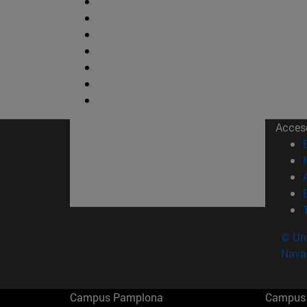
Acces
© Uni
Nava
Campus Pamplona
Campus 