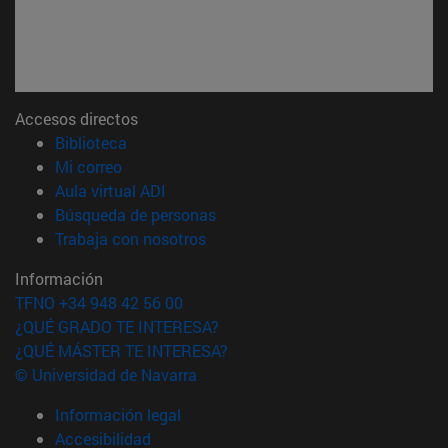
Accesos directos
(abre en nueva ventana)
Biblioteca
(abre en nueva ventana)
Mi correo
(abre en nueva ventana)
Aula virtual ADI
(abre en nueva ventana)
Búsqueda de personas
(abre en nueva ventana)
Trabaja con nosotros
Información
TFNO +34 948 42 56 00
¿QUÉ GRADO TE INTERESA?
¿QUÉ MÁSTER TE INTERESA?
© Universidad de Navarra
Información legal
Accesibilidad