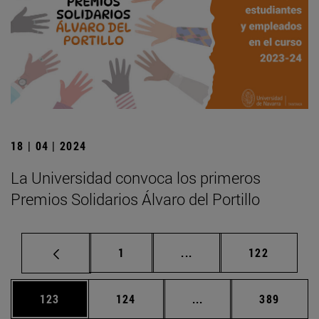
18 | 04 | 2024
La Universidad convoca los primeros
Premios Solidarios Álvaro del Portillo
Página
Páginas intermedias Us
Página
1
...
122
Página
Página
Páginas intermedias 
Página
123
124
...
389