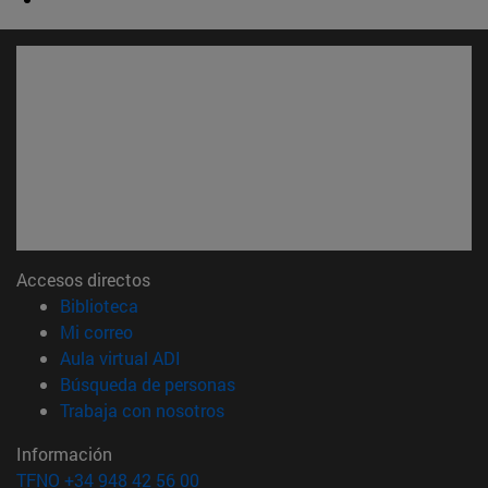
Accesos directos
(abre en nueva ventana)
Biblioteca
(abre en nueva ventana)
Mi correo
(abre en nueva ventana)
Aula virtual ADI
(abre en nueva ventana)
Búsqueda de personas
(abre en nueva ventana)
Trabaja con nosotros
Información
TFNO +34 948 42 56 00