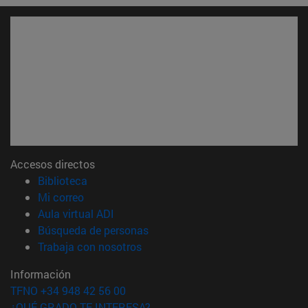
Accesos directos
(abre en nueva ventana)
Biblioteca
(abre en nueva ventana)
Mi correo
(abre en nueva ventana)
Aula virtual ADI
(abre en nueva ventana)
Búsqueda de personas
(abre en nueva ventana)
Trabaja con nosotros
Información
TFNO +34 948 42 56 00
¿QUÉ GRADO TE INTERESA?