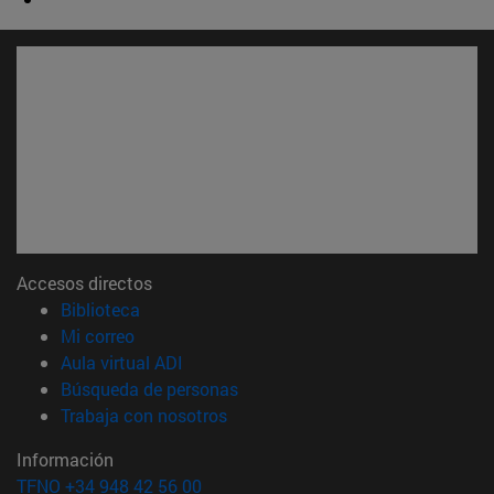
Accesos directos
(abre en nueva ventana)
Biblioteca
(abre en nueva ventana)
Mi correo
(abre en nueva ventana)
Aula virtual ADI
(abre en nueva ventana)
Búsqueda de personas
(abre en nueva ventana)
Trabaja con nosotros
Información
TFNO +34 948 42 56 00