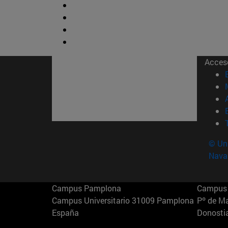
Acces
© Uni
Nava
Campus Pamplona
Campus 
Campus Universitario 31009 Pamplona
Pº de M
España
Donosti