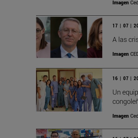
Imagen
Ced
17 | 07 | 
A las cr
Imagen
CE
16 | 07 | 
Un equip
congole
Imagen
Ced