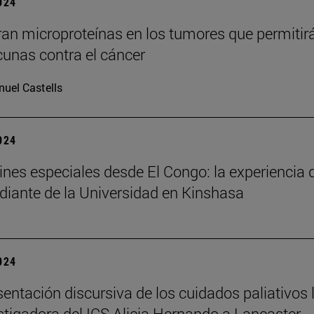
2024
an microproteínas en los tumores que permitir
cunas contra el cáncer
uel Castells
2024
nes especiales desde El Congo: la experiencia 
diante de la Universidad en Kinshasa
2024
sentación discursiva de los cuidados paliativos 
estigadora del ICS Alicia Hernando a Lancaster