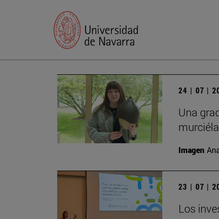
24 | 07 | 
Una grad
murciél
Imagen
Ana
23 | 07 | 
Los inve