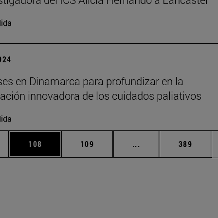
ida
2024
es en Dinamarca para profundizar en la
ción innovadora de los cuidados paliativos
ida
ias Use TAB para desplazarse.
a
Página
Página
Páginas intermedias 
Página
108
109
...
389