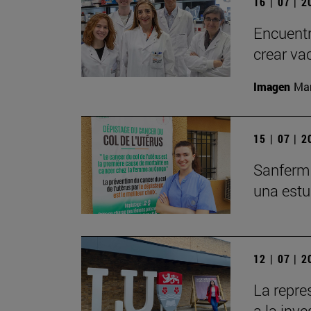
16 | 07 | 
Encuentr
crear va
Imagen
Man
15 | 07 | 
Sanfermi
una estu
12 | 07 | 
La repre
a la inv