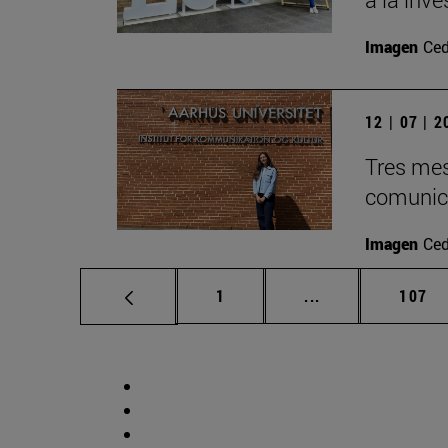
Imagen
Ced
12 | 07 | 
Tres mes
comunica
Imagen
Ced
Página
Páginas intermed
Págin
1
...
107