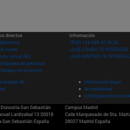
os directos
Información
(abre en nueva ventana)
Biblioteca
TFNO +34 948 42 56 00
(abre en nueva ventana)
Mi correo
¿QUÉ GRADO TE INTERESA?
(abre en nueva ventana)
Aula virtual ADI
¿QUÉ MÁSTER TE INTERESA
(abre en nueva ventana)
Búsqueda de personas
(abre en nueva ventana)
Trabaja con nosotros
versidad de
Información legal
rra
Accesibilidad
Configuración de coo
Donostia-San Sebastián
Campus Madrid
anuel Lardizabal 13 20018
Calle Marquesado de Sta. Marta
a-San Sebastián España
28027 Madrid España