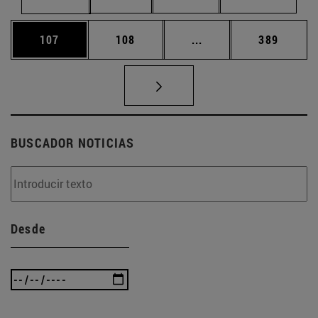
Página
Página
Páginas intermedias 
Página
107
108
...
389
BUSCADOR NOTICIAS
Desde