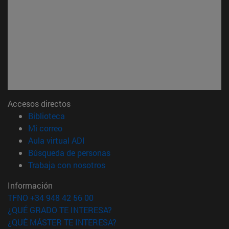
Accesos directos
(abre en nueva ventana)
Biblioteca
(abre en nueva ventana)
Mi correo
(abre en nueva ventana)
Aula virtual ADI
(abre en nueva ventana)
Búsqueda de personas
(abre en nueva ventana)
Trabaja con nosotros
Información
TFNO +34 948 42 56 00
¿QUÉ GRADO TE INTERESA?
¿QUÉ MÁSTER TE INTERESA?