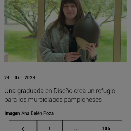
24 | 07 | 2024
Una graduada en Diseño crea un refugio
para los murciélagos pamploneses
Imagen
Ana Belén Poza
Página
Páginas intermedias Us
Página
1
...
106