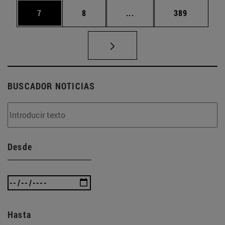
Página
Página
Páginas intermedias Use
Página
7
8
...
389
BUSCADOR NOTICIAS
Desde
Hasta