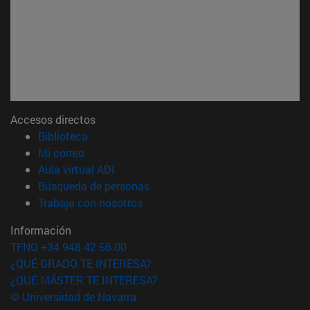
Accesos directos
(abre en nueva ventana)
Biblioteca
(abre en nueva ventana)
Mi correo
(abre en nueva ventana)
Aula virtual ADI
(abre en nueva ventana)
Búsqueda de personas
(abre en nueva ventana)
Trabaja con nosotros
Información
TFNO +34 948 42 56 00
¿QUÉ GRADO TE INTERESA?
¿QUÉ MÁSTER TE INTERESA?
© Universidad de Navarra