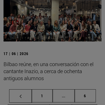
17 | 06 | 2026
Bilbao reúne, en una conversación con el
cantante Inazio, a cerca de ochenta
antiguos alumnos
Página
Páginas intermedias U
Página
1
...
6