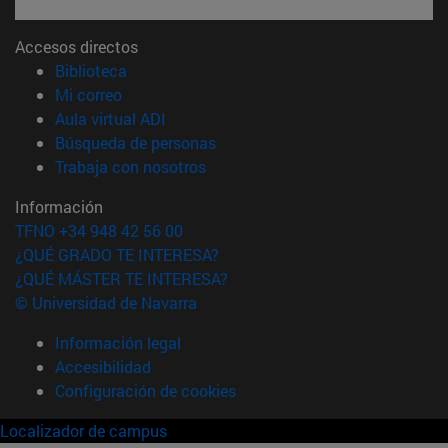
Accesos directos
(abre en nueva ventana)
Biblioteca
(abre en nueva ventana)
Mi correo
(abre en nueva ventana)
Aula virtual ADI
(abre en nueva ventana)
Búsqueda de personas
(abre en nueva ventana)
Trabaja con nosotros
Información
TFNO +34 948 42 56 00
¿QUÉ GRADO TE INTERESA?
¿QUÉ MÁSTER TE INTERESA?
© Universidad de Navarra
Información legal
Accesibilidad
Configuración de cookies
Localizador de campus