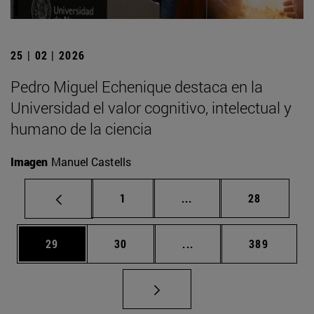
25 | 02 | 2026
Pedro Miguel Echenique destaca en la
Universidad el valor cognitivo, intelectual y
humano de la ciencia
Imagen
Manuel Castells
Página
Páginas intermedias Us
Página
1
...
28
Página
Página
Páginas intermedias U
Página
29
30
...
389