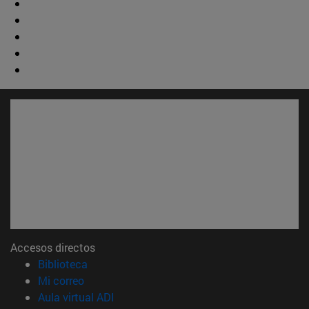
Accesos directos
(abre en nueva ventana)
Biblioteca
(abre en nueva ventana)
Mi correo
(abre en nueva ventana)
Aula virtual ADI