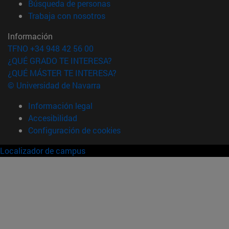
(abre en nueva ventana)
Búsqueda de personas
(abre en nueva ventana)
Trabaja con nosotros
Información
TFNO +34 948 42 56 00
¿QUÉ GRADO TE INTERESA?
¿QUÉ MÁSTER TE INTERESA?
© Universidad de Navarra
Información legal
Accesibilidad
Configuración de cookies
Localizador de campus