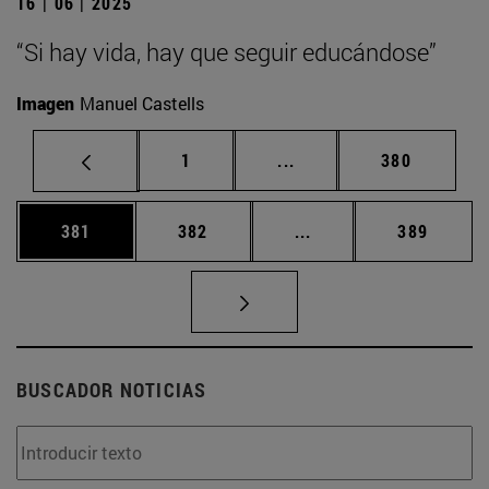
16 | 06 | 2025
“Si hay vida, hay que seguir educándose”
Imagen
Manuel Castells
Página
Páginas intermedias Us
Página
1
...
380
Página
Página
Páginas intermedias 
Página
381
382
...
389
BUSCADOR NOTICIAS