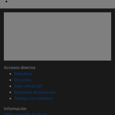
Accesos directos
(abre en nueva ventana)
Biblioteca
(abre en nueva ventana)
Mi correo
(abre en nueva ventana)
Aula virtual ADI
(abre en nueva ventana)
Búsqueda de personas
(abre en nueva ventana)
Trabaja con nosotros
Información
TFNO +34 948 42 56 00