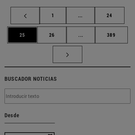
Página
Páginas intermedias Us
Página
1
...
24
Página
Página
Páginas intermedias U
Página
25
26
...
389
BUSCADOR NOTICIAS
Desde