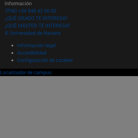
Información
TFNO +34 948 42 56 00
¿QUÉ GRADO TE INTERESA?
¿QUÉ MÁSTER TE INTERESA?
© Universidad de Navarra
Información legal
Accesibilidad
Configuración de cookies
Localizador de campus