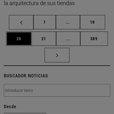
la arquitectura de sus tiendas
Página
Páginas intermedias Us
Página
1
...
19
Página
Página
Páginas intermedias U
Página
20
21
...
389
BUSCADOR NOTICIAS
Desde