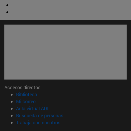
Accesos directos
(abre en nueva ventana)
Biblioteca
(abre en nueva ventana)
Mi correo
(abre en nueva ventana)
Aula virtual ADI
(abre en nueva ventana)
Búsqueda de personas
(abre en nueva ventana)
Trabaja con nosotros